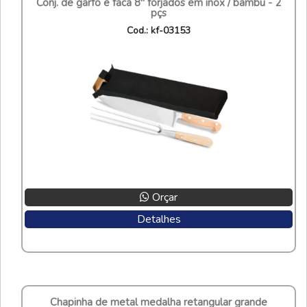
conj. de garfo e faca 8" forjados em inox / bambu - 2
pçs
cod.: kf-03153
Orçar
Detalhes
chapinha de metal medalha retangular grande