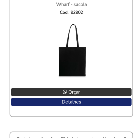
wharf - sacola
cod.: 92902
Orçar
Detalhes