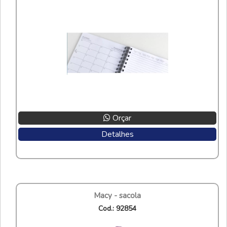
Orçar
Detalhes
macy - sacola
cod.: 92854