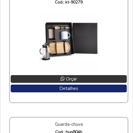
cod.: kt-90279
Orçar
Detalhes
guarda-chuva
cod.: hun804h