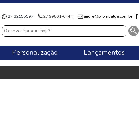
27 32155597
27 99861-6444
andre@promoalge.com.br
Personalização
Lançamentos