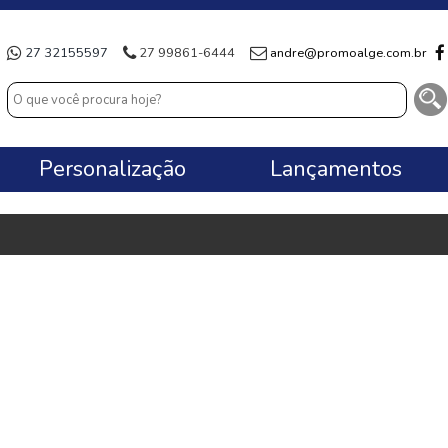
27 32155597
27 99861-6444
andre@promoalge.com.br
Personalização
Lançamentos