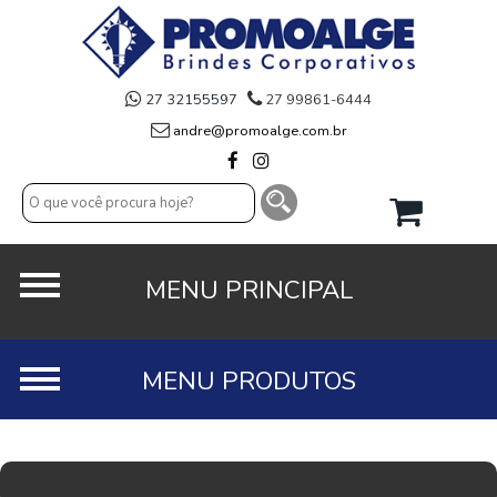
27 32155597
27 99861-6444
andre@promoalge.com.br