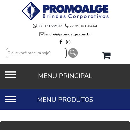
27 32155597
27 99861-6444
andre@promoalge.com.br