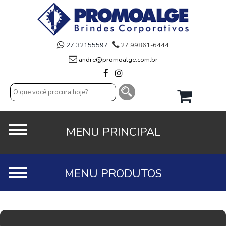
27 32155597
27 99861-6444
andre@promoalge.com.br