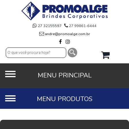
27 32155597
27 99861-6444
andre@promoalge.com.br