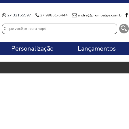
27 32155597
27 99861-6444
andre@promoalge.com.br
Personalização
Lançamentos