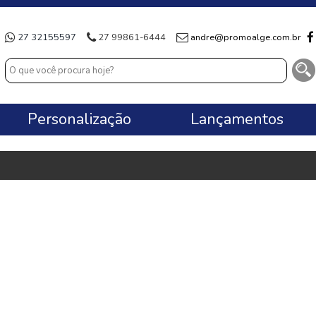
27 32155597
27 99861-6444
andre@promoalge.com.br
Personalização
Lançamentos