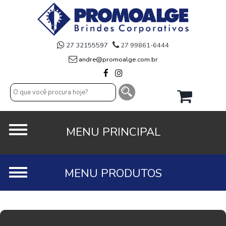
27 32155597
27 99861-6444
andre@promoalge.com.br