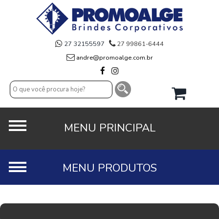
27 32155597
27 99861-6444
andre@promoalge.com.br