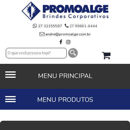
27 32155597
27 99861-6444
andre@promoalge.com.br