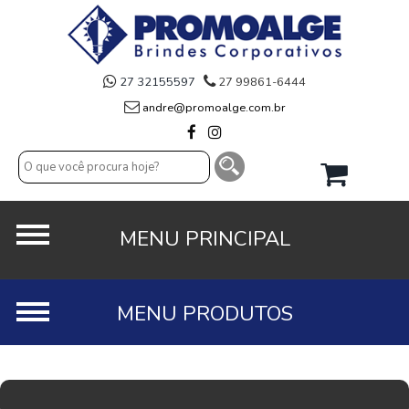
27 32155597
27 99861-6444
andre@promoalge.com.br