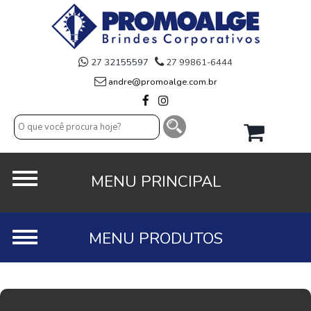
27 32155597
27 99861-6444
andre@promoalge.com.br