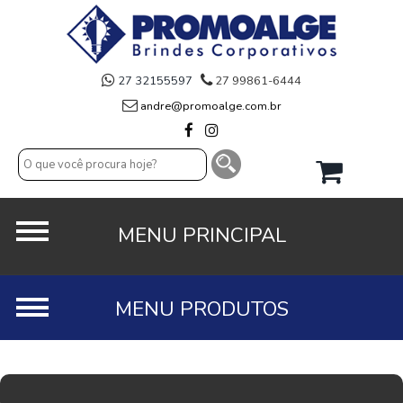
27 32155597
27 99861-6444
andre@promoalge.com.br