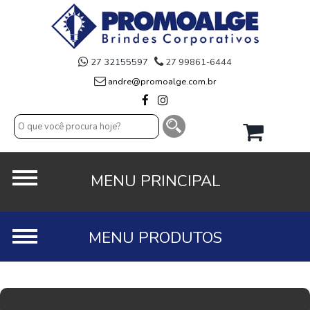
27 32155597
27 99861-6444
andre@promoalge.com.br