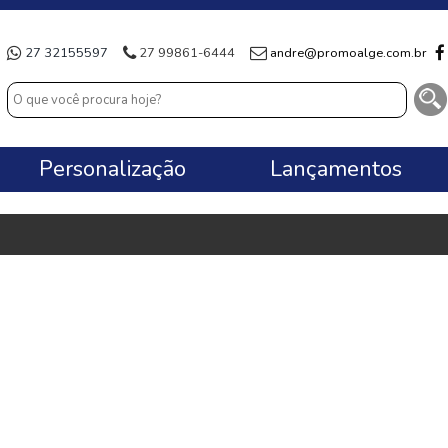
27 32155597
27 99861-6444
andre@promoalge.com.br
Personalização
Lançamentos