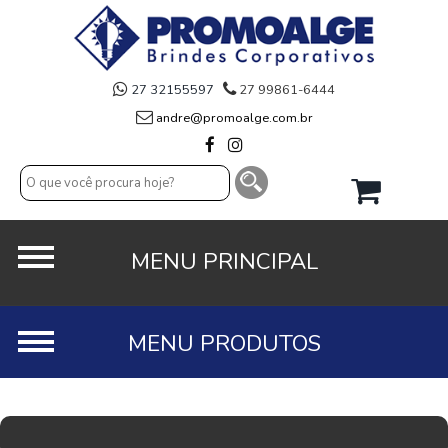
27 32155597
27 99861-6444
andre@promoalge.com.br