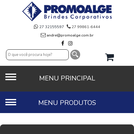
27 32155597
27 99861-6444
andre@promoalge.com.br