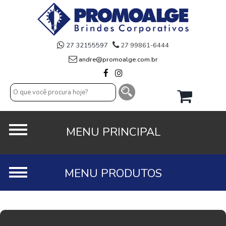
27 32155597
27 99861-6444
andre@promoalge.com.br