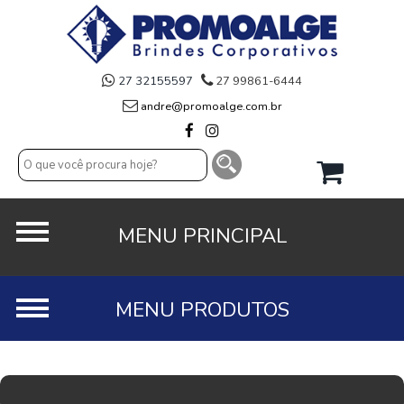
27 32155597
27 99861-6444
andre@promoalge.com.br