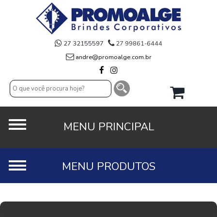
27 32155597
27 99861-6444
andre@promoalge.com.br