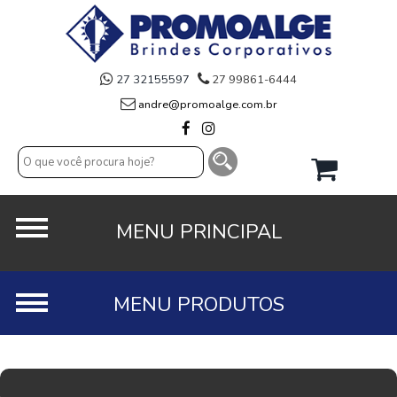
27 32155597
27 99861-6444
andre@promoalge.com.br