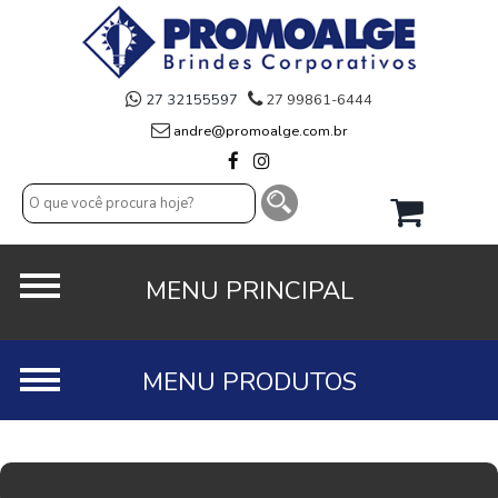
27 32155597
27 99861-6444
andre@promoalge.com.br