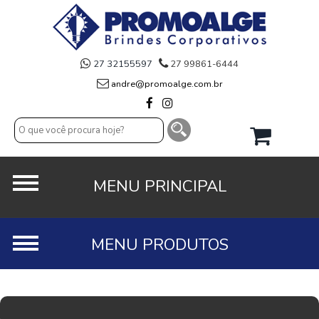
27 32155597
27 99861-6444
andre@promoalge.com.br