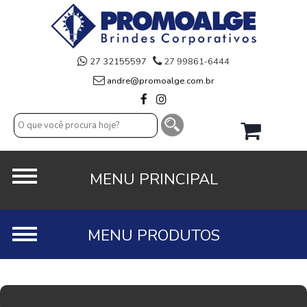
27 32155597
27 99861-6444
andre@promoalge.com.br