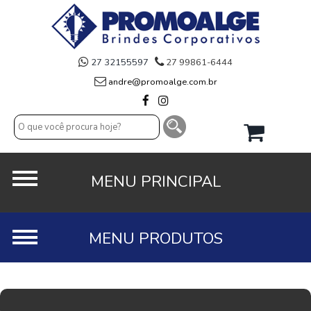
27 32155597
27 99861-6444
andre@promoalge.com.br