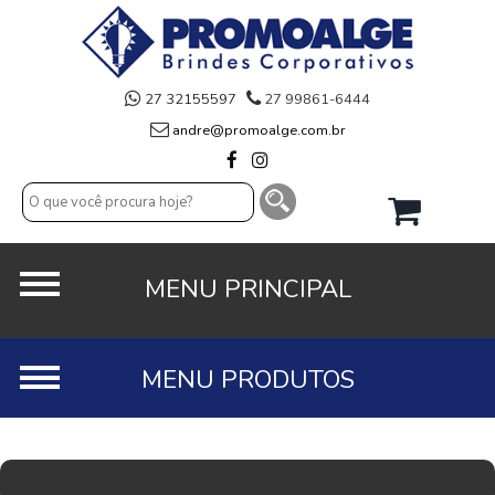
27 32155597
27 99861-6444
andre@promoalge.com.br