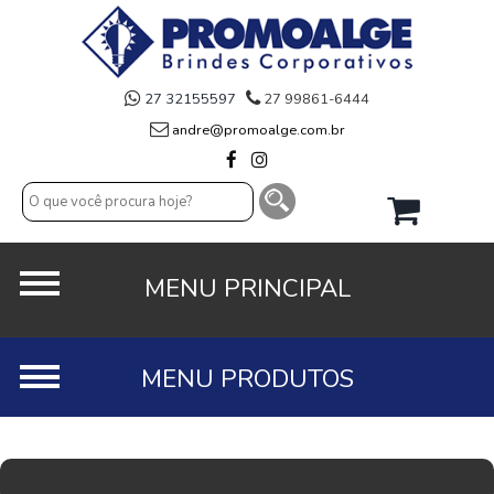
27 32155597
27 99861-6444
andre@promoalge.com.br