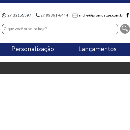
27 32155597
27 99861-6444
andre@promoalge.com.br
Personalização
Lançamentos