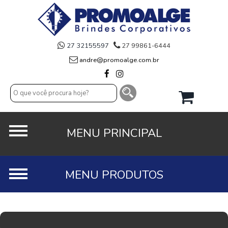
27 32155597
27 99861-6444
andre@promoalge.com.br