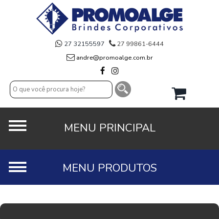
27 32155597
27 99861-6444
andre@promoalge.com.br