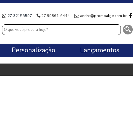
27 32155597
27 99861-6444
andre@promoalge.com.br
Personalização
Lançamentos