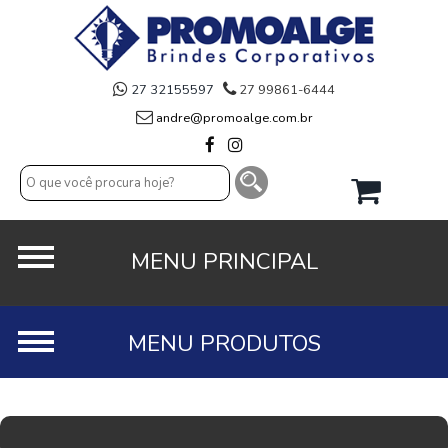
27 32155597
27 99861-6444
andre@promoalge.com.br