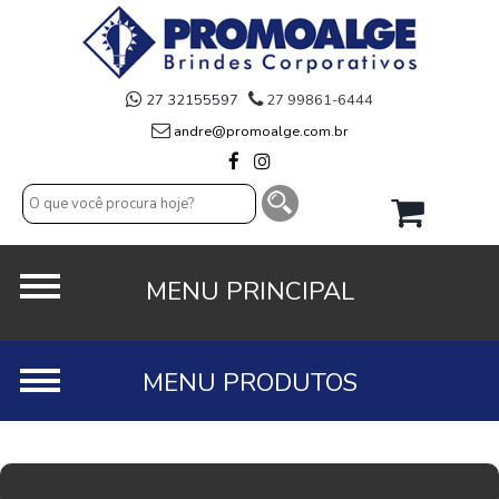
27 32155597
27 99861-6444
andre@promoalge.com.br