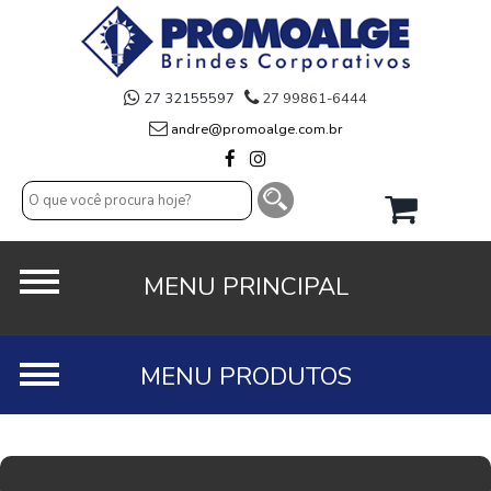
27 32155597
27 99861-6444
andre@promoalge.com.br