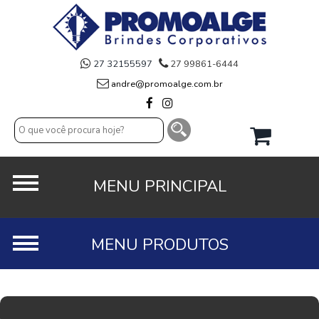
27 32155597
27 99861-6444
andre@promoalge.com.br