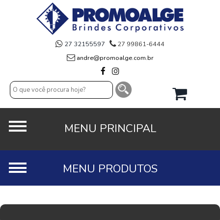
27 32155597
27 99861-6444
andre@promoalge.com.br