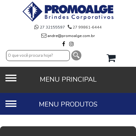
27 32155597
27 99861-6444
andre@promoalge.com.br