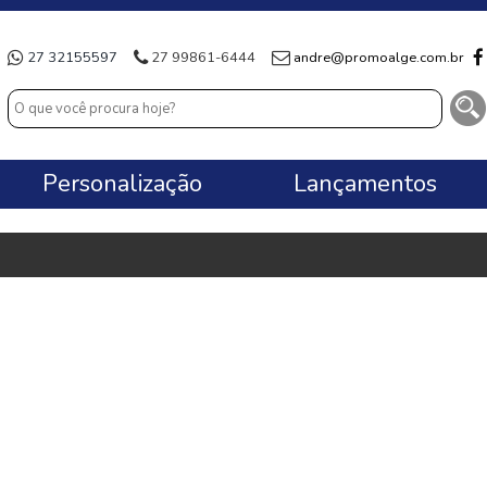
27 32155597
27 99861-6444
andre@promoalge.com.br
Personalização
Lançamentos