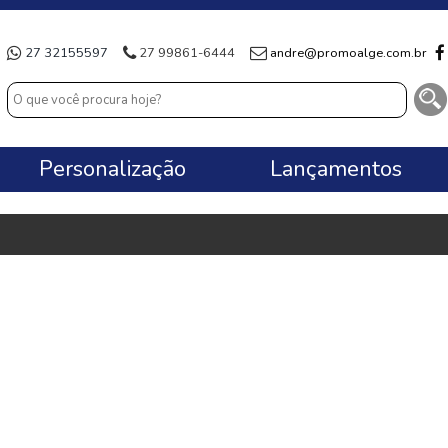
27 32155597
27 99861-6444
andre@promoalge.com.br
Personalização
Lançamentos