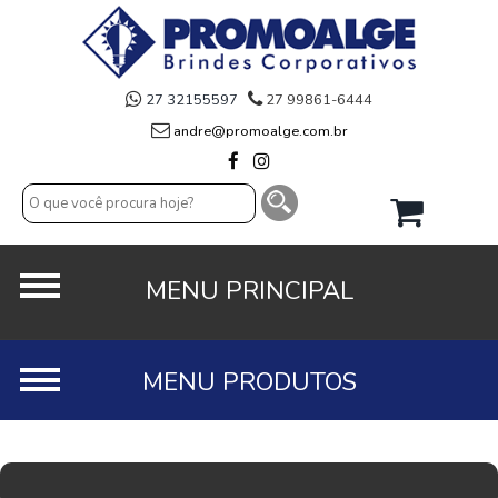
27 32155597
27 99861-6444
andre@promoalge.com.br