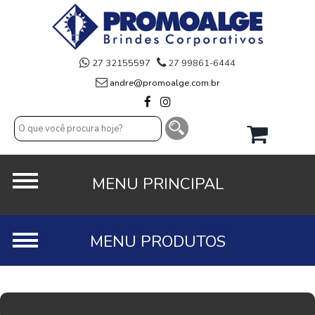
27 32155597
27 99861-6444
andre@promoalge.com.br