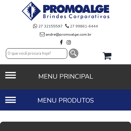
27 32155597
27 99861-6444
andre@promoalge.com.br