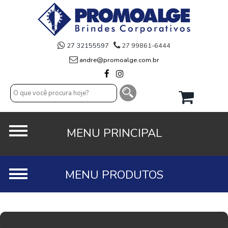
27 32155597
27 99861-6444
andre@promoalge.com.br