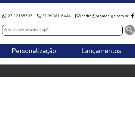
27 32155597
27 99861-6444
andre@promoalge.com.br
Personalização
Lançamentos