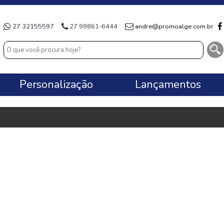
27 32155597
27 99861-6444
andre@promoalge.com.br
Personalização
Lançamentos